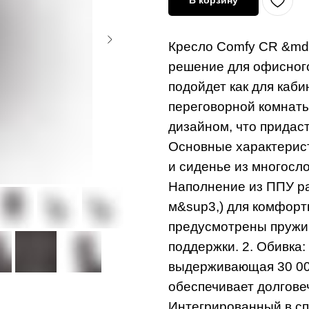
В корзину
Кресло Comfy CR &mda
решение для офисного
подойдет как для каби
переговорной комнаты
дизайном, что придас
Основные характеристи
и сиденье из многосл
Наполнение из ППУ раз
м&sup3,) для комфортн
предусмотрены пружи
поддержки. 2. Обивка:
выдерживающая 30 000
обеспечивает долговеч
Интегрированный в спи