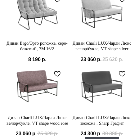
Диван Ergo/Эрго рогожка, серо-
Диван Charli LUX/Чарли Люкс
бежевый, 3M 16/2
велюр/букле, VT shape silver
8 190
р.
23 060
р.
25 620
р.
Диван Charli LUX/Чарли Люкс
Диван Charli LUX/Чарли Люкс
велюр/букле, VT shape wood rose
экокожа , Sharp Графит
23 060
р.
25 620
р.
24 300
р.
30 380
р.