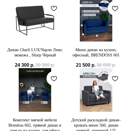
Диван Charli LUX/Чарли Люкс
Мини диван на кухню,
экокожа , Sharp Чёрный
офисный, BRENDOSS 601
24 300
р.
30 380
р.
21 500
р.
36 000
р.
Комплект мягкой мебели
Детский раскладной диван-
Brendoss 602, прямой диван и
кровать мини 560, диван
кресло на кухню, для офиса
прямой, шириной 125