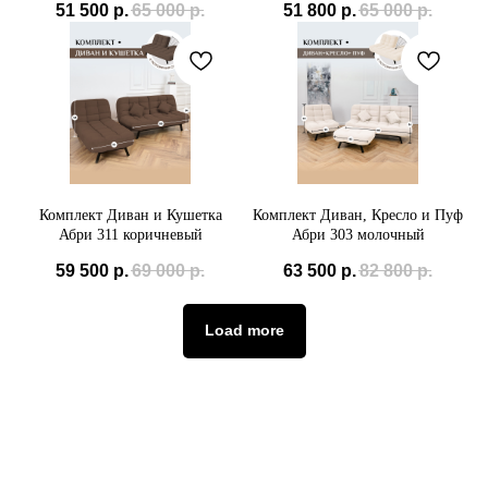
51 500
р.
65 000
р.
51 800
р.
65 000
р.
Комплект Диван и Кушетка
Комплект Диван, Кресло и Пуф
Абри 311 коричневый
Абри 303 молочный
59 500
р.
69 000
р.
63 500
р.
82 800
р.
Load more