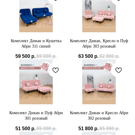
+7(985) 538-05-45
demimebel@bk.ru
Комплект Диван и Кушетка
Комплект Диван, Кресло и Пуф
Политика конфиденциальности
Абри 311 синий
Абри 303 розовый
59 500
р.
69 000
р.
63 500
р.
82 800
р.
Комплект Диван и Пуф Абри
Комплект Диван и Кресло Абри
301 розовый
302 розовый
51 500
р.
65 000
р.
51 800
р.
65 000
р.