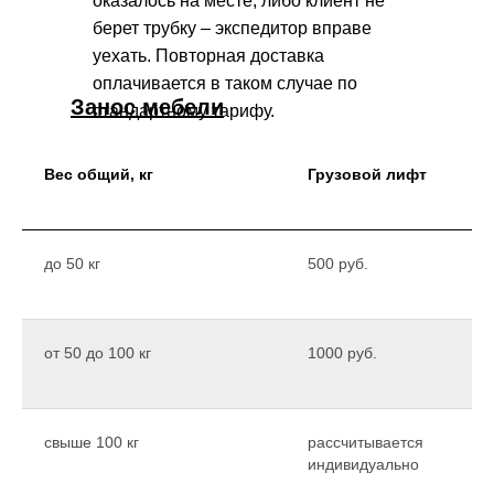
оказалось на месте, либо клиент не
берет трубку – экспедитор вправе
уехать. Повторная доставка
+7(985) 538-05-45
оплачивается в таком случае по
Занос мебели
стандартному тарифу.
demimebel@bk.ru
Политика конфиденциальности
Вес общий, кг
Грузовой лифт
до 50 кг
500 руб.
от 50 до 100 кг
1000 руб.
свыше 100 кг
рассчитывается
индивидуально