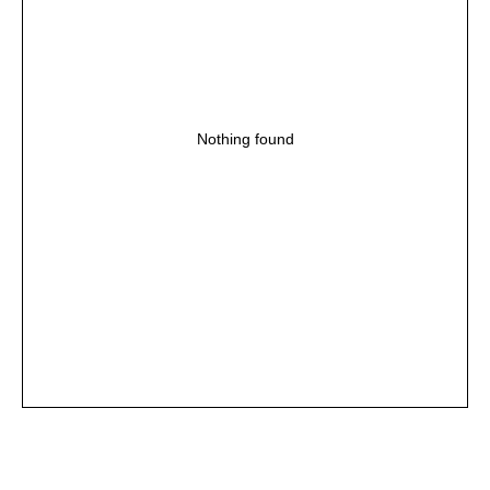
Nothing found
+7(985) 538-05-45
demimebel@bk.ru
Политика конфиденциальности