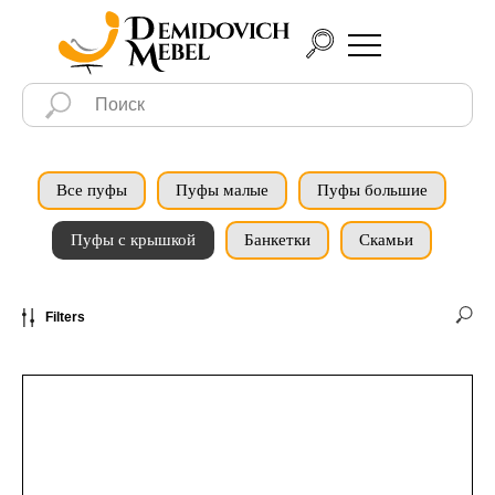
Все пуфы
Пуфы малые
Пуфы большие
Пуфы с крышкой
Банкетки
Скамьи
Filters