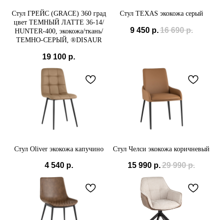
Мы принимаем к
Стул ГРЕЙС (GRACE) 360 град
Стул TEXAS экокожа серый
оплате:
цвет ТЕМНЫЙ ЛАТТЕ 36-14/
9 450
р.
16 690
р.
HUNTER-400, экокожа/ткань/
СБП
ТЕМНО-СЕРЫЙ, ®DISAUR
19 100
р.
Стул Oliver экокожа капучино
Стул Челси экокожа коричневый
4 540
р.
15 990
р.
29 990
р.