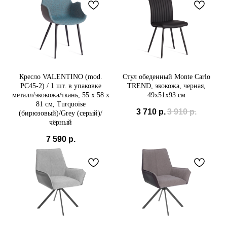
Кресло VALENTINO (mod.
Стул обеденный Monte Carlo
PC45-2) / 1 шт. в упаковке
TREND, экокожа, черная,
металл/экокожа/ткань, 55 х 58 х
49х51х93 см
81 см, Turquoise
3 710
р.
3 910
р.
(бирюзовый)/Grey (серый)/
чёрный
7 590
р.