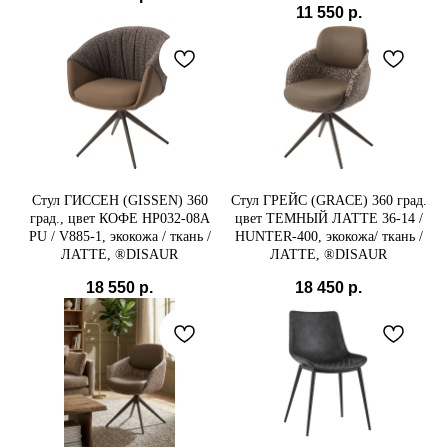
11 550
р.
+7(985) 538-05-45
demimebel@bk.ru
Политика конфиденциальности
Стул ГИССЕН (GISSEN) 360
Стул ГРЕЙС (GRACE) 360 град.
град., цвет КОФЕ HP032-08A
цвет ТЕМНЫЙ ЛАТТЕ 36-14 /
PU / V885-1, экокожа / ткань /
HUNTER-400, экокожа/ ткань /
ЛАТТЕ, ®DISAUR
ЛАТТЕ, ®DISAUR
18 550
р.
18 450
р.