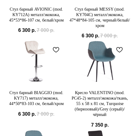
Стул барный AVIONIC (mod.
Стул барный MESSY (mod.
KY712A) металл/экокожа,
KY704C) металл/экокожа,
45*53*86-107 см, белый/хром
47*48*84-105 см, черный/белый/
хром
6 300
р.
7 000
р.
6 300
р.
7 000
р.
Стул барный BIAGGIO (mod.
Кресло VALENTINO (mod.
KY717) металл/экокожа,
PC45-2) металл/экокожа/ткань,
44*50*83-103 см, белый/хром
55 х 58 х 81 см, Turquoise
(бирюзовый)/Grey (серый)/
6 300
р.
7 000
р.
чёрный
7 350
р.