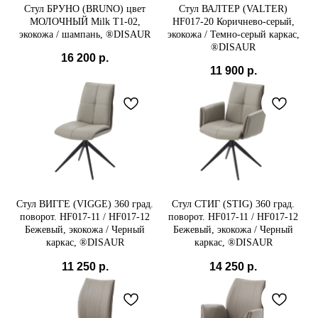
Стул БРУНО (BRUNO) цвет
Стул ВАЛТЕР (VALTER)
МОЛОЧНЫЙ Milk T1-02,
HF017-20 Коричнево-серый,
экокожа / шампань, ®DISAUR
экокожа / Темно-серый каркас,
®DISAUR
16 200
р.
11 900
р.
Стул ВИГГЕ (VIGGE) 360 град.
Стул СТИГ (STIG) 360 град.
поворот. HF017-11 / HF017-12
поворот. HF017-11 / HF017-12
Бежевый, экокожа / Черный
Бежевый, экокожа / Черный
каркас, ®DISAUR
каркас, ®DISAUR
11 250
р.
14 250
р.