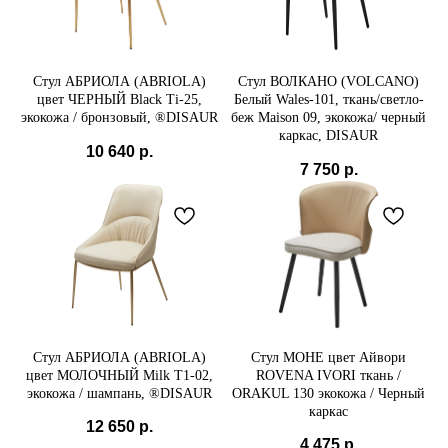
Стул АБРИОЛА (ABRIOLA)
Стул ВОЛКАНО (VOLCANO)
цвет ЧЕРНЫЙ Black Ti-25,
Белый Wales-101, ткань/светло-
экокожа / бронзовый, ®DISAUR
беж Maison 09, экокожа/ черный
каркас, DISAUR
10 640
р.
7 750
р.
Стул АБРИОЛА (ABRIOLA)
Стул МОНЕ цвет Айвори
цвет МОЛОЧНЫЙ Milk T1-02,
ROVENA IVORI ткань /
экокожа / шампань, ®DISAUR
ORAKUL 130 экокожа / Черный
каркас
12 650
р.
4 475
р.