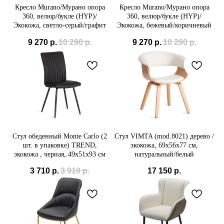
Кресло Murano/Мурано опора
Кресло Murano/Мурано опора
360, велюр/букле (HYP)/
360, велюр/букле (HYP)/
Экокожа, светло-серый/графит
Экокожа, бежевый/коричневый
9 270
р.
10 290
р.
9 270
р.
10 290
р.
Стул обеденный Monte Carlo (2
Стул VIMTA (mod.8021) дерево /
шт. в упаковке) TREND,
экокожа, 69х56х77 см,
экокожа , черная, 49х51х93 см
натуральный/белый
3 710
р.
3 910
р.
17 150
р.