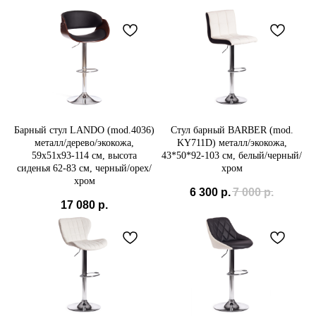
Барный стул LANDO (mod.4036)
Стул барный BARBER (mod.
металл/дерево/экокожа,
KY711D) металл/экокожа,
59х51х93-114 см, высота
43*50*92-103 см, белый/черный/
сиденья 62-83 см, черный/орех/
хром
хром
6 300
р.
7 000
р.
17 080
р.