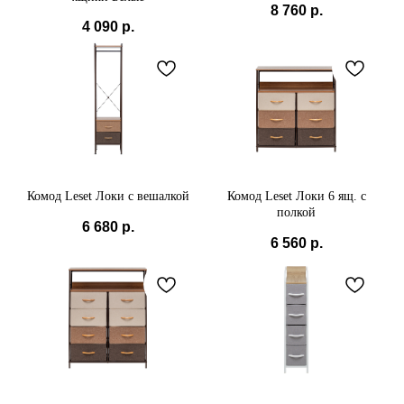
8 760
р.
4 090
р.
Комод Leset Локи с вешалкой
Комод Leset Локи 6 ящ. с
полкой
6 680
р.
6 560
р.
+7(985) 538-05-45