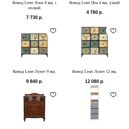
demimebel@bk.ru
Комод Leset Локи 8 ящ. с
Комод Leset Ноа 4 ящ. узкий
полкой
Политика конфиденциальности
4 760
р.
7 730
р.
Комод Leset Лунет 9 ящ.
Комод Leset Лунет 12 ящ.
9 840
р.
12 080
р.
Мы принимаем к
оплате: