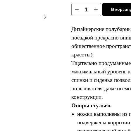
В корзин
Дизайнерские полубарны
посадкой прекрасно впи
общественное пространст
красоты).
Тщательно продуманные
максимальный уровень к
спинки и сиденья позво
пользователя даже несм
конструкции.
Опоры стульев.
ножки выполнены из п
подвержены коррозии 
первоначальный вид 50