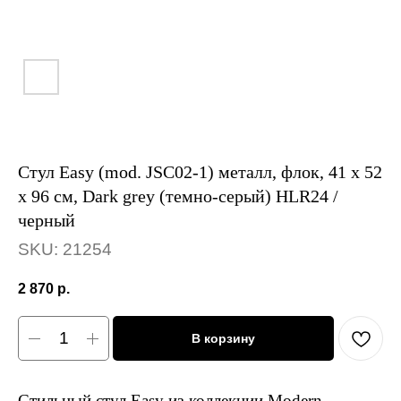
Стул Easy (mod. JSC02-1) металл, флок, 41 х 52
х 96 см, Dark grey (темно-серый) HLR24 /
черный
SKU:
21254
2 870
р.
В корзину
Стильный стул Easy из коллекции Modern