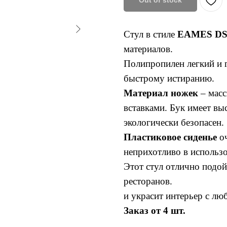
Out of stock
Стул в стиле
EAMES D
материалов.
Полипропилен легкий и г
быстрому истиранию.
Материал ножек
– масс
вставками. Бук имеет вы
экологически безопасен.
Пластиковое сиденье
оч
неприхотливо в использ
Этот стул отлично подойд
ресторанов.
и украсит интерьер с л
Заказ от 4 шт.