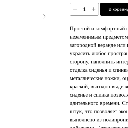
В корзин
Простой и комфортный с
незаменимым предметом 
загородной веранде или 
украсить любое простра
сторону, наполнить инте
отделка сиденья и спин
металлические ножки, о
краской, выгодно выдел
сиденье и спинка позвол
длительного времени. С
штук, что позволяет эко
выполнено из полипропи
добавками. Благодаря че