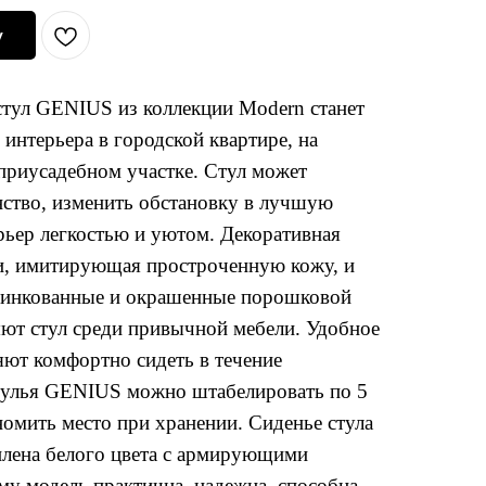
у
тул GENIUS из коллекции Modern станет
интерьера в городской квартире, на
приусадебном участке. Стул может
нство, изменить обстановку в лучшую
рьер легкостью и уютом. Декоративная
ки, имитирующая простроченную кожу, и
цинкованные и окрашенные порошковой
яют стул среди привычной мебели. Удобное
яют комфортно сидеть в течение
тулья GENIUS можно штабелировать по 5
номить место при хранении. Сиденье стула
лена белого цвета с армирующими
му модель практична, надежна, способна