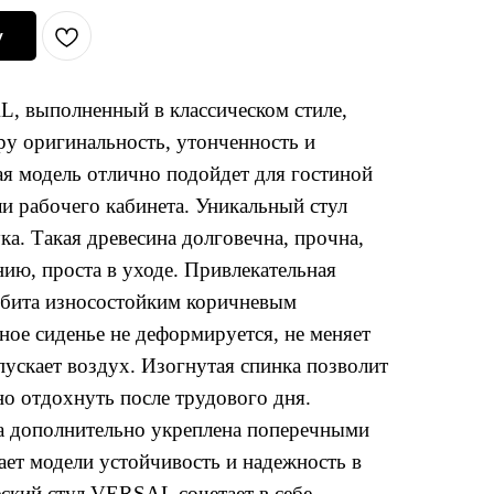
у
, выполненный в классическом стиле,
ру оригинальность, утонченность и
ая модель отлично подойдет для гостиной
ли рабочего кабинета. Уникальный стул
ка. Такая древесина долговечна, прочна,
нию, проста в уходе. Привлекательная
 обита износостойким коричневым
ое сиденье не деформируется, не меняет
ускает воздух. Изогнутая спинка позволит
о отдохнуть после трудового дня.
а дополнительно укреплена поперечными
ает модели устойчивость и надежность в
ский стул VERSAL сочетает в себе