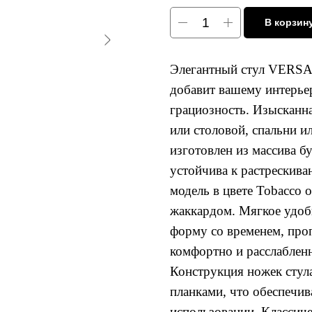
В корзин
Элегантный стул VERSAL
добавит вашему интерье
грациозность. Изысканн
или столовой, спальни и
изготовлен из массива бу
устойчива к растрескива
модель в цвете Tobacco
жаккардом. Мягкое удобн
форму со временем, проп
комфортно и расслабленн
Конструкция ножек стул
планками, что обеспечив
использовании. Классиче