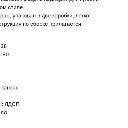
ом стиле.
ан, упакован в две коробки, легко
трукция по сборке прилагается.
138
 180
 канзас
ы: ЛДСП
алл