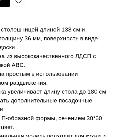
у
 столешницей длиной 138 см и
толщину 36 мм, поверхность в виде
доски .
а из высококачественного ЛДСП с
мкой ABC.
а простым в использовании
ом раздвижения.
ка увеличивает длину стола до 180 см
вать дополнительные посадочные
и.
 П-образной формы, сечением 30*60
цвет.
альная модель подходит для кухни и