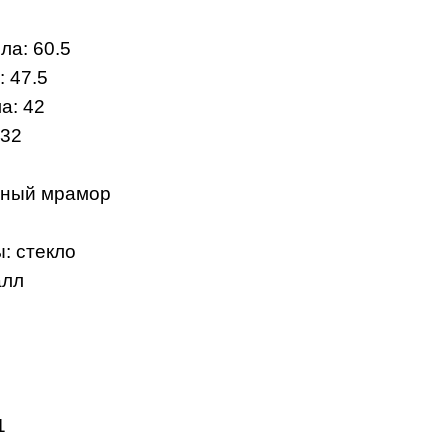
ла: 60.5
 47.5
а: 42
 32
рный мрамор
: стекло
алл
1